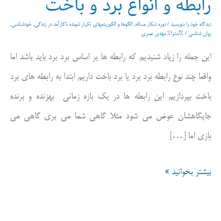
رابطه و انواع برد و باخت
دیدگاه‌ خود را بنویسید
/
دوره شکار مساله
,
الگوها و الگوریتمهای تکرار شونده ناکارآمد در زندگی
,
خودشناسی
,
روان شناسی
/ %آسترا%
مهدی نصری
این جمله را زیاد شنیدیم که رابطه ها بر اساس برد برد باید باشد اما
واقعا چند نوع رابطه برد برد یا برد باخت داریم ابتدا به رابطه های برد
باخت بپردازیم این رابطه ها در یک بازه زمانی بهزنده و برنده
جایگاهشان عوض می شود مثلا گاهی شما می بری گاهی می
بازی اما […]
رابطه
بیشتر بخوانید »
و
انواع