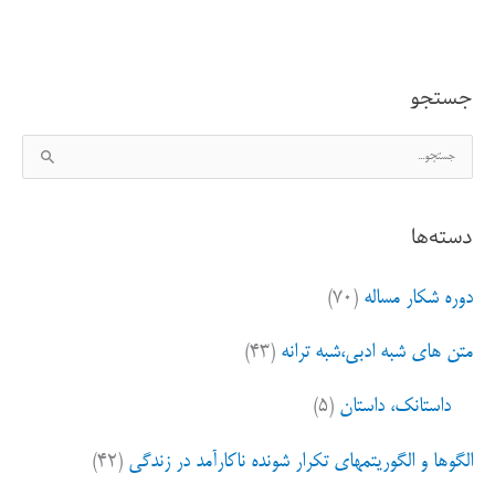
برد
و
جستجو
باخت
ج
س
ت
دسته‌ها
ج
و
دوره شکار مساله
(۷۰)
ب
ر
متن های شبه ادبی،شبه ترانه
(۴۳)
ا
ی
داستانک، داستان
(۵)
:
الگوها و الگوریتمهای تکرار شونده ناکارآمد در زندگی
(۴۲)