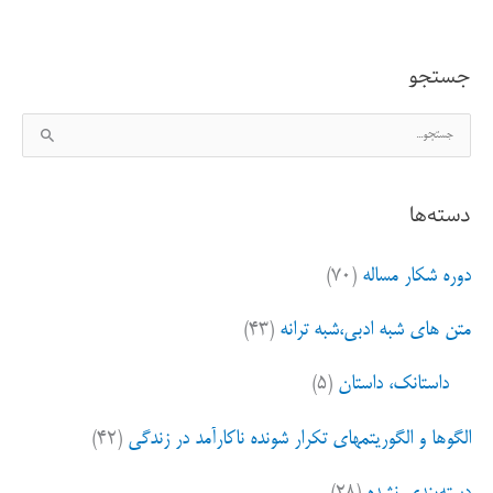
جستجو
ج
س
ت
دسته‌ها
ج
و
دوره شکار مساله
(۷۰)
ب
ر
متن های شبه ادبی،شبه ترانه
(۴۳)
ا
ی
داستانک، داستان
(۵)
:
الگوها و الگوریتمهای تکرار شونده ناکارآمد در زندگی
(۴۲)