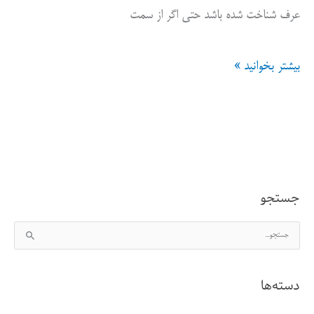
عرف شناخت شده باشد حتی اگر از سمت
بخش
بیشتر بخوانید »
اول
تاثیرات
الگوهای
ناکارآمد
جستجو
اجتماعی
ج
بر
س
زندگی
ت
دسته‌ها
ج
فردی
و