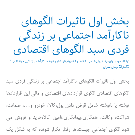
مالی
بخش اول تاثیرات الگوهای
و
ناکارآمد اجتماعی بر زندگی
اقتصادی
فردی سبد الگوهای اقتصادی
بخش
دوم
دیدگاه‌ خود را بنویسید
/
روان شناسی
,
الگوها و الگوریتمهای تکرار شونده ناکارآمد در زندگی
,
خودشناسی
/
%آسترا%
مهدی نصری
بخش اول تاثیرات الگوهای ناکارآمد اجتماعی بر زندگی فردی سبد
الگوهای اقتصادی الگوی قراردادهای اقتصادی و مالی این قراردادها
نوشته یا نانوشته شامل قرض دادن پول،کالا، خودرو و…، ضمانت،
شراکت، وکالت، همکاری،پیمانکاری،تامین کالا،خرید و فروش می
شود الگوی اجتماعی چیست:هر رفتار تکرار شونده که به شکل یک