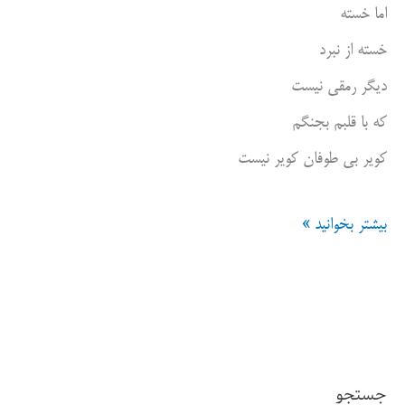
اما خسته
خسته از نبرد
دیگر رمقی نیست
که با قلبم بجنگم
کویر بی طوفان کویر نیست
رویای
بیشتر بخوانید »
شاپرکی
با
خال
قرمز
جستجو
،کویر