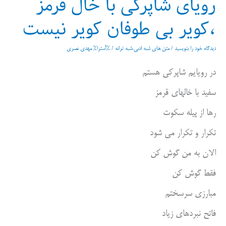
رویای شاپرکی با خال قرمز
،کویر بی طوفان کویر نیست
دیدگاه‌ خود را بنویسید
/
متن های شبه ادبی،شبه ترانه
/ %آسترا%
مهدی نصری
در رویایم شاپرکی هستم
سفید با خالهای قرمز
رها از پیله سکوت
تکرار و تکرار می شود
الان به من گوش کن
فقط گوش کن
مبارزی سرسختم
فاتح نبردهای زیاد