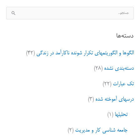
ج
بی
س
طوفان
ت
دسته‌ها
ج
کویر
و
نیست
الگوها و الگوریتمهای تکرار شونده ناکارآمد در زندگی
(۴۲)
ب
ر
دسته‌بندی نشده
(۲۸)
ا
ی
تک عبارات
(۲۲)
:
درسهای آموخته شده
(۳)
تحلیلها
(۱)
جامعه شناسی کار و مدیریت
(۲)