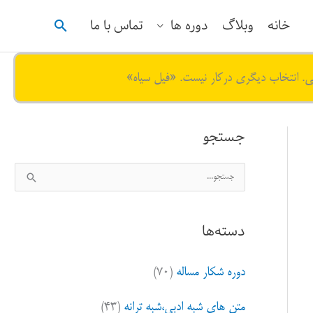
جستجو
خانه
وبلاگ
دوره ها
تماس با ما
ی. انتخاب دیگری درکار نیست. «فیل سیاه»
جستجو
ج
س
ت
دسته‌ها
ج
و
دوره شکار مساله
(۷۰)
ب
ر
متن های شبه ادبی،شبه ترانه
(۴۳)