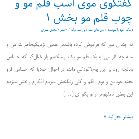
گفتگوی موی اسب قلم مو و
چوب قلم مو بخش ۱
دیدگاه‌ خود را بنویسید
/
متن های شبه ادبی،شبه ترانه
/ %آسترا%
مهدی نصری
نه چندان دور که فراموش کرده باشمدر همین نزدیکیخاطرات من و
مابه چه کار می ایدیک قلم مو یک بومبکشم باز خیال؟یا که احساس
وبالچه رود بر این بوم؟کودکی مانده در احوال خودیا که احساس فرو
خفته خودمن و بوم ، قلم و کلی رنگنقش میزدم افکارم رانقش میزدم
این بغض نامفهومم راتو بگو ای […]
گفتگوی
بیشتر بخوانید »
موی