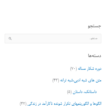
رفیقی
جدید
جستجو
ج
س
ت
دسته‌ها
ج
و
دوره شکار مساله
(۷۰)
ب
ر
متن های شبه ادبی،شبه ترانه
(۴۳)
ا
ی
داستانک، داستان
(۵)
:
الگوها و الگوریتمهای تکرار شونده ناکارآمد در زندگی
(۴۲)